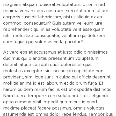
magnam aliquam quaerat voluptatem. Ut enim ad
minima veniam, quis nostrum exercitationem ullam
corporis suscipit laboriosam, nisi ut aliquid ex ea
commodi consequatur? Quis autem vel eum iure
reprehenderit qui in ea voluptate velit esse quam
nihil molestiae consequatur, vel illum qui dolorem
eum fugiat quo voluptas nulla pariatur?
At vero eos et accusamus et iusto odio dignissimos
ducimus qui blanditiis praesentium voluptatum
deleniti atque corrupti quos dolores et quas
molestias excepturi sint occaecati cupiditate non
provident, similique sunt in culpa qui officia deserunt
mollitia animi, id est laborum et dolorum fuga. Et
harum quidem rerum facilis est et expedita distinctio.
Nam libero tempore, cum soluta nobis est eligendi
optio cumque nihil impedit quo minus id quod
maxime placeat facere possimus, omnis voluptas
assumenda est, omnis dolor repellendus. Temporibus